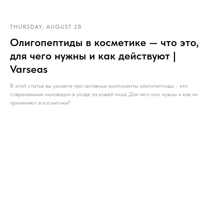
THURSDAY, AUGUST 28
Олигопептиды в косметике — что это,
для чего нужны и как действуют |
Varseas
В этой статье вы узнаете про активные компоненты олигопептиды - это
современные инновации в уходе за кожей лица. Для чего они нужны и как их
применяют в косметике?