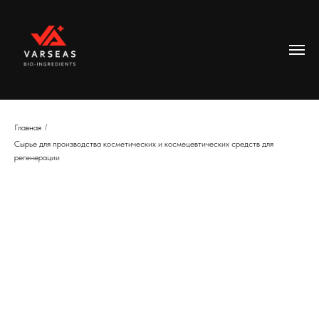
Главная
/
Сырье для производства косметических и космецевтических средств для
регенерации