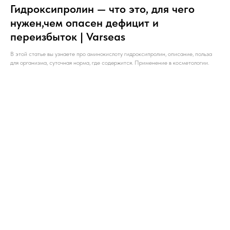
Гидроксипролин — что это, для чего
нужен,чем опасен дефицит и
переизбыток | Varseas
В этой статье вы узнаете про аминокислоту гидроксипролин, описание, польза
для организма, суточная норма, где содержится. Применение в косметологии.