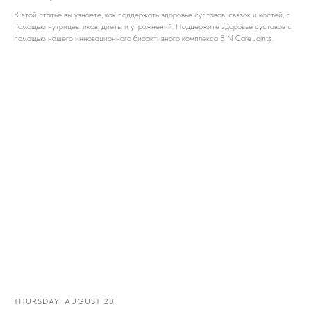
В этой статье вы узнаете, как поддержать здоровье суставов, связок и костей, с
помощью нутрицевтиков, диеты и упражнений. Поддержите здоровье суставов с
помощью нашего инновационного биоактивного комплекса BIN Care Joints.
THURSDAY, AUGUST 28