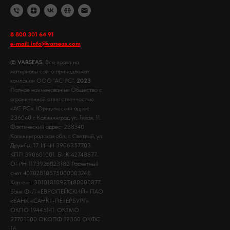
8 800 301 64 91
e-mail: info@varseas.com
© VARSEAS.
Все права на
материалы сайта принадлежат
компании ООО "АС РС".
2023
Полное наименование: Общество с
ограниченной ответственностью
«АС РС». Юридический адрес:
236040 г. Калининград ул. Тихая, 11.
Фактический адрес: 238340
Калининградская обл., г. Светлый, ул.
Дружбы, 17. ИНН 3906357703.
КПП 390601001. БИК 42748877.
ОГРН 1173926023182 Расчетный
счет 40702810575000003248.
Кор.счет 30101810927480000877.
Банк Ф-Л «ЕВРОПЕЙСКИЙ» ПАО
«БАНК «САНКТ-ПЕТЕРБУРГ».
ОКПО 19446141. ОКТМО
27701000 ОКОПФ 12300 ОКФС
16