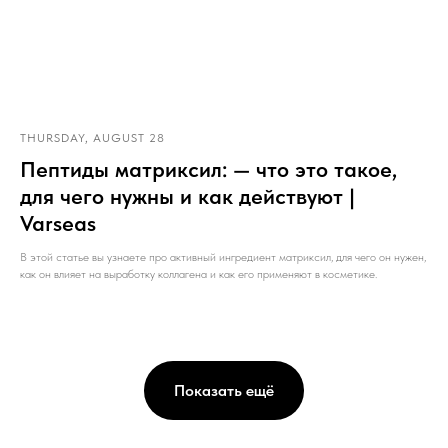
THURSDAY, AUGUST 28
Пептиды матриксил: — что это такое,
для чего нужны и как действуют |
Varseas
В этой статье вы узнаете про активный ингредиент матриксил, для чего он нужен,
как он влияет на выработку коллагена и как его применяют в косметике.
Показать ещё