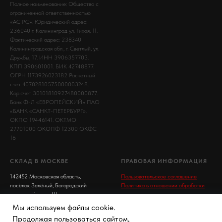
Полное наименование: Общество с
ограниченной ответственностью
«АС РС». Юридический адрес:
236040 г. Калининград ул. Тихая, 11.
Фактический адрес: 238340
Калининградская обл., г. Светлый, ул.
Дружбы, 17. ИНН 3906357703.
КПП 390601001. БИК 42748877.
ОГРН 1173926023182 Расчетный
счет 40702810575000003248.
Кор.счет 30101810927480000877.
Банк Ф-Л «ЕВРОПЕЙСКИЙ» ПАО
«БАНК «САНКТ-ПЕТЕРБУРГ».
ОКПО 19446141. ОКТМО
27701000 ОКОПФ 12300 ОКФС
16
СКЛАД В МОСКВЕ
ПРАВОВАЯ ИНФОРМАЦИЯ
142452 Московская область,
Пользовательское соглашение
посёлок Зелёный, Богородский
Политика в отношении обработки
городской округ, Школьная улица,
персональных данных
2с10
Правила пользования сайтом
Мы используем файлы cookie.
Доставка и оплата.
Продолжая пользоваться сайтом,
Условия возврата товара