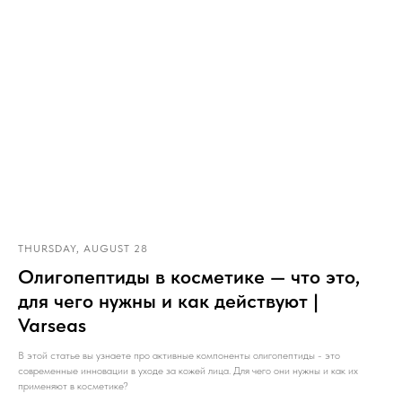
THURSDAY, AUGUST 28
Олигопептиды в косметике — что это,
для чего нужны и как действуют |
Varseas
В этой статье вы узнаете про активные компоненты олигопептиды - это
современные инновации в уходе за кожей лица. Для чего они нужны и как их
применяют в косметике?