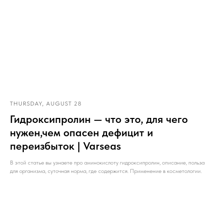
THURSDAY, AUGUST 28
Гидроксипролин — что это, для чего
нужен,чем опасен дефицит и
переизбыток | Varseas
В этой статье вы узнаете про аминокислоту гидроксипролин, описание, польза
для организма, суточная норма, где содержится. Применение в косметологии.