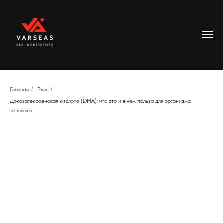
Главная
/
Блог
/
Докозагексаеновая кислота (DHA): что это и в чем польза для организма
человека