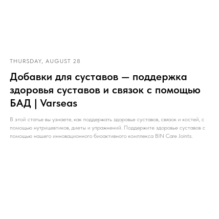
THURSDAY, AUGUST 28
Добавки для суставов — поддержка
здоровья суставов и связок с помощью
БАД | Varseas
В этой статье вы узнаете, как поддержать здоровье суставов, связок и костей, с
помощью нутрицевтиков, диеты и упражнений. Поддержите здоровье суставов с
помощью нашего инновационного биоактивного комплекса BIN Care Joints.