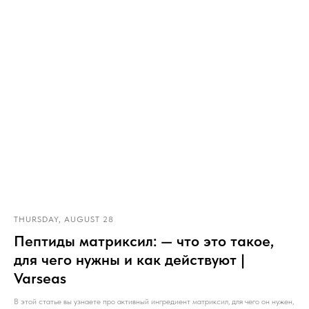
THURSDAY, AUGUST 28
Пептиды матриксил: — что это такое,
для чего нужны и как действуют |
Varseas
В этой статье вы узнаете про активный ингредиент матриксил, для чего он нужен,