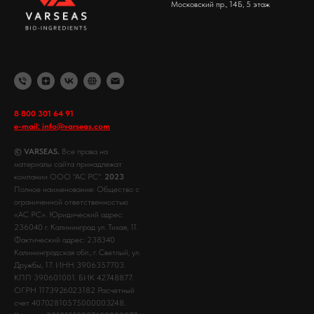
Московский пр., 14Б, 5 этаж
8 800 301 64 91
e-mail: info@varseas.com
© VARSEAS.
Все права на
материалы сайта принадлежат
компании ООО "АС РС".
2023
Полное наименование: Общество с
ограниченной ответственностью
«АС РС». Юридический адрес:
236040 г. Калининград ул. Тихая, 11.
Фактический адрес: 238340
Калининградская обл., г. Светлый, ул.
Дружбы, 17. ИНН 3906357703.
КПП 390601001. БИК 42748877.
ОГРН 1173926023182 Расчетный
счет 40702810575000003248.