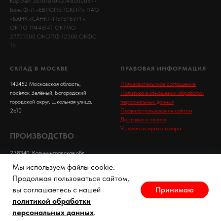
Кор.счет 30101810927480000877.
Банк Ф-Л «ЕВРОПЕЙСКИЙ» ПАО
«БАНК «САНКТ-ПЕТЕРБУРГ».
ОКПО 19446141. ОКТМО
27701000 ОКОПФ 12300 ОКФС
16
СКЛАД В МОСКВЕ
ПРАВОВАЯ ИНФОРМАЦИЯ
142452 Московская область,
Пользовательское соглашение
посёлок Зелёный, Богородский
Политика в отношении обработки
городской округ, Школьная улица,
персональных данных
2с10
Правила пользования сайтом
Доставка и оплата.
Условия возврата товара
ПРОИЗВОДСТВО
238340, Калининградская обл.,
г. Светлый, ул. Дружбы, 1
Мы используем файлы cookie.
Продолжая пользоваться сайтом,
Принимаю
вы соглашаетесь с нашей
политикой обработки
персональных данных
.