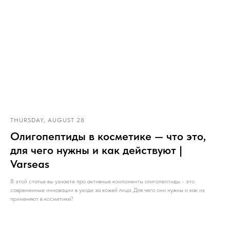
THURSDAY, AUGUST 28
Олигопептиды в косметике — что это,
для чего нужны и как действуют |
Varseas
В этой статье вы узнаете про активные компоненты олигопептиды - это
современные инновации в уходе за кожей лица. Для чего они нужны и как их
применяют в косметике?