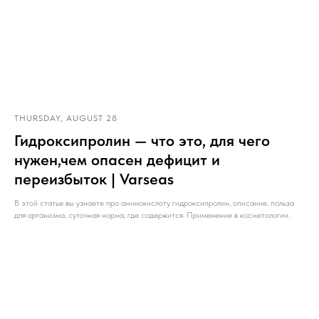
THURSDAY, AUGUST 28
Гидроксипролин — что это, для чего
нужен,чем опасен дефицит и
переизбыток | Varseas
В этой статье вы узнаете про аминокислоту гидроксипролин, описание, польза
для организма, суточная норма, где содержится. Применение в косметологии.