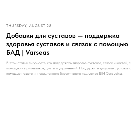
THURSDAY, AUGUST 28
Добавки для суставов — поддержка
здоровья суставов и связок с помощью
БАД | Varseas
В этой статье вы узнаете, как поддержать здоровье суставов, связок и костей, с
помощью нутрицевтиков, диеты и упражнений. Поддержите здоровье суставов с
помощью нашего инновационного биоактивного комплекса BIN Care Joints.