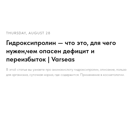
THURSDAY, AUGUST 28
Гидроксипролин — что это, для чего
нужен,чем опасен дефицит и
переизбыток | Varseas
В этой статье вы узнаете про аминокислоту гидроксипролин, описание, польза
для организма, суточная норма, где содержится. Применение в косметологии.