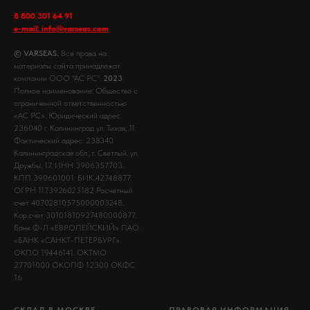
8 800 301 64 91
e-mail: info@varseas.com
© VARSEAS.
Все права на
материалы сайта принадлежат
компании ООО "АС РС".
2023
Полное наименование: Общество с
ограниченной ответственностью
«АС РС». Юридический адрес:
236040 г. Калининград ул. Тихая, 11.
Фактический адрес: 238340
Калининградская обл., г. Светлый, ул.
Дружбы, 17. ИНН 3906357703.
КПП 390601001. БИК 42748877.
ОГРН 1173926023182 Расчетный
счет 40702810575000003248.
Кор.счет 30101810927480000877.
Банк Ф-Л «ЕВРОПЕЙСКИЙ» ПАО
«БАНК «САНКТ-ПЕТЕРБУРГ».
ОКПО 19446141. ОКТМО
27701000 ОКОПФ 12300 ОКФС
16
СКЛАД В МОСКВЕ
ПРАВОВАЯ ИНФОРМАЦИЯ