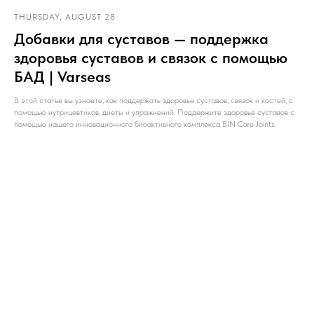
THURSDAY, AUGUST 28
Добавки для суставов — поддержка
здоровья суставов и связок с помощью
БАД | Varseas
В этой статье вы узнаете, как поддержать здоровье суставов, связок и костей, с
помощью нутрицевтиков, диеты и упражнений. Поддержите здоровье суставов с
помощью нашего инновационного биоактивного комплекса BIN Care Joints.