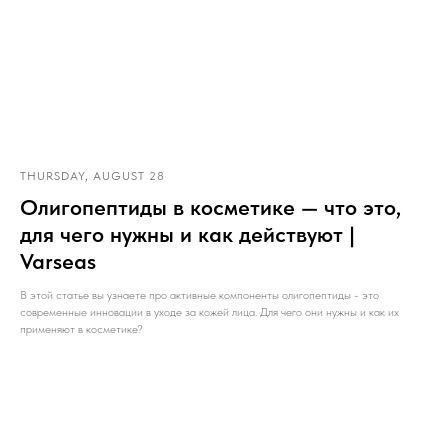
THURSDAY, AUGUST 28
Олигопептиды в косметике — что это,
для чего нужны и как действуют |
Varseas
В этой статье вы узнаете про активные компоненты олигопептиды - это
современные инновации в уходе за кожей лица. Для чего они нужны и как их
применяют в косметике?