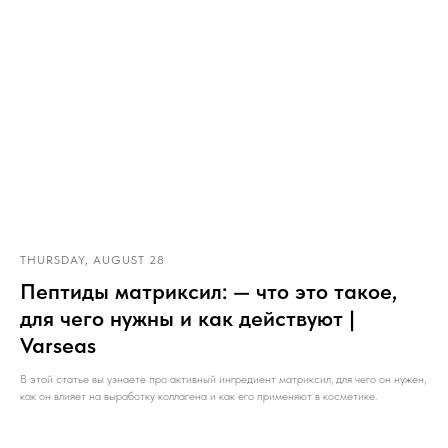
THURSDAY, AUGUST 28
Пептиды матриксил: — что это такое,
для чего нужны и как действуют |
Varseas
В этой статье вы узнаете про активный ингредиент матриксил, для чего он нужен,
как он влияет на выработку коллагена и как его применяют в косметике.