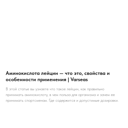
Аминокислота лейцин — что это, свойства и
особенности применения | Varseas
В этой статье вы узнаете что такое лейцин, как правильно
принимать аминокислоту, в чем польза для организма и зачем ее
принимать спортсменам. Где содержится и допустимые дозировки.