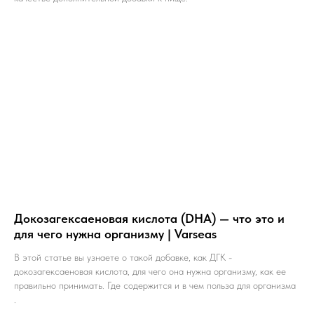
Докозагексаеновая кислота (DHA) — что это и
для чего нужна организму | Varseas
В этой статье вы узнаете о такой добавке, как ДГК -
докозагексаеновая кислота, для чего она нужна организму, как ее
правильно принимать. Где содержится и в чем польза для организма
.