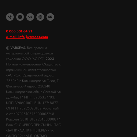
8 800 301 64 91
e-mail: info@varseas.com
© VARSEAS.
Все права на
материалы сайта принадлежат
компании ООО "АС РС".
2023
Полное наименование: Общество с
ограниченной ответственностью
«АС РС». Юридический адрес:
236040 г. Калининград ул. Тихая, 11.
Фактический адрес: 238340
Калининградская обл., г. Светлый, ул.
Дружбы, 17. ИНН 3906357703.
КПП 390601001. БИК 42748877.
ОГРН 1173926023182 Расчетный
счет 40702810575000003248.
Кор.счет 30101810927480000877.
Банк Ф-Л «ЕВРОПЕЙСКИЙ» ПАО
«БАНК «САНКТ-ПЕТЕРБУРГ».
ОКПО 19446141. ОКТМО