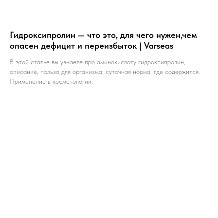
Гидроксипролин — что это, для чего нужен,чем
опасен дефицит и переизбыток | Varseas
В этой статье вы узнаете про аминокислоту гидроксипролин,
описание, польза для организма, суточная норма, где содержится.
Применение в косметологии.