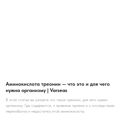
Аминокислота треонин — что это и для чего
нужна организму | Varseas
В этой статье вы узнаете что такое треонин, для чего нужен
организму. Где содержится, о правилах приема и о последствиях
переизбытка и недостатка этой аминокислоты.