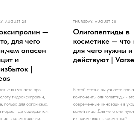
Y, AUGUST 28
THURSDAY, AUGUST 28
оксипролин —
Олигопептиды в
то, для чего
косметике — что 
н,чем опасен
для чего нужны и
цит и
действуют | Vars
избыток |
eas
татье вы узнаете про
В этой статье вы узнаете про 
слоту гидроксипролин,
компоненты олигопептиды - эт
, польза для организма,
современные инновации в ухо
я норма, где содержится.
кожей лица. Для чего они нужн
ние в косметологии.
их применяют в косметике?