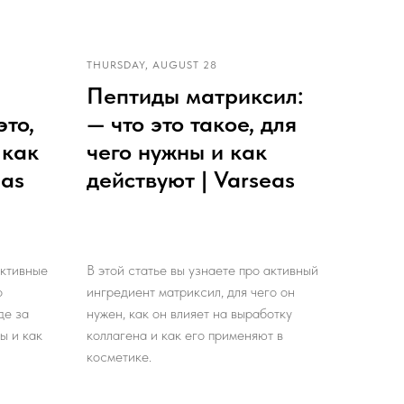
THURSDAY, AUGUST 28
Пептиды матриксил:
это,
— что это такое, для
 как
чего нужны и как
eas
действуют | Varseas
активные
В этой статье вы узнаете про активный
о
ингредиент матриксил, для чего он
де за
нужен, как он влияет на выработку
ы и как
коллагена и как его применяют в
косметике.