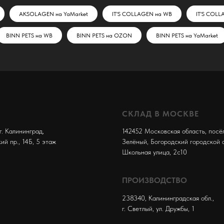
AKSOLAGEN на YaMarket
IT'S COLLAGEN на WB
IT'S COL
BINN PETS на WB
BINN PETS на OZON
BINN PETS на YaMarket
СКЛАД В МОСКВЕ
г. Калининград,
142452 Московская область, посё
й пр., 14Б, 5 этаж
Зелёный, Богородский городской о
Школьная улица, 2с10
ПРОИЗВОДСТВО
238340, Калининградская обл.,
г. Светлый, ул. Дружбы, 1