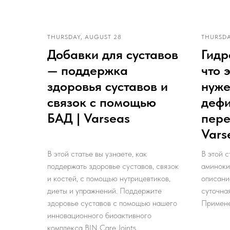
THURSDAY, AUGUST 28
THURSDA
Добавки для суставов
Гидр
— поддержка
что э
здоровья суставов и
нуже
связок с помощью
дефи
БАД | Varseas
пере
Vars
В этой статье вы узнаете, как
В этой с
поддержать здоровье суставов, связок
аминоки
и костей, с помощью нутрицевтиков,
описание
диеты и упражнений. Поддержите
суточна
здоровье суставов с помощью нашего
Примене
инновационного биоактивного
комплекса BIN Care Joints.