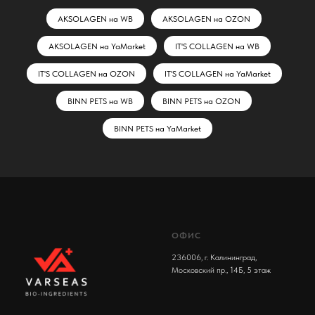
AKSOLAGEN на WB
AKSOLAGEN на OZON
AKSOLAGEN на YaMarket
IT'S COLLAGEN на WB
IT'S COLLAGEN на OZON
IT'S COLLAGEN на YaMarket
BINN PETS на WB
BINN PETS на OZON
BINN PETS на YaMarket
ОФИС
236006, г. Калининград,
Московский пр., 14Б, 5 этаж