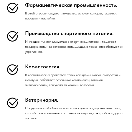
Фармацевтическая промышленность.
В этой отрасли создают лекарства, включая капсулы, таблетки,
порошки и настойки.
Производство спортивного питания.
Ингредиенты, используемые в спортивном питании, помогают
поддерживать и восстанавливать мышцы, а также способствуют их
укреплению.
Косметология.
В косметических средствах, таких как кремы, маски, сыворотки и
шампуни, добавляют различные компоненты, включая
антиоксиданты, для ухода за кожей и волосами.
Ветеринария.
Продукты в этой области помогают улучшить здоровье животных,
способствуя улучшению состояния их шерсти, кожи, зубов и других
органов.