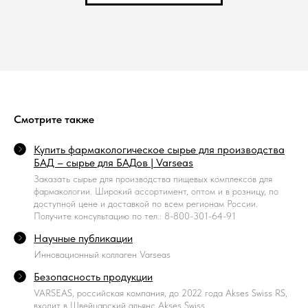
Смотрите также
Купить фармакологическое сырье для производства
БАД – сырье для БАДов | Varseas
Заказать сырье для производства пищевых комплексов для
фармакологии. Широкий ассортимент, оптом и в розницу, по
доступной цене и доставкой по всем регионам России.
Получите консультацию по тел.: 8-800-301-64-91
Научные публикации
Инновационный коллаген Varseas
Безопасность продукции
VARSEAS, российская компания, до 2022 года Akses Swiss RS,
входит в Швейцарский альянс Akses Swiss