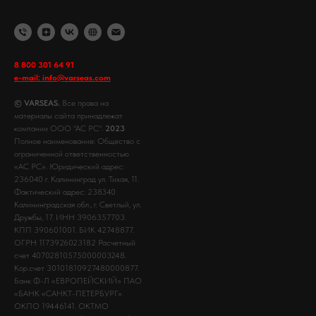
8 800 301 64 91
e-mail: info@varseas.com
© VARSEAS.
Все права на
материалы сайта принадлежат
компании ООО "АС РС".
2023
Полное наименование: Общество с
ограниченной ответственностью
«АС РС». Юридический адрес:
236040 г. Калининград ул. Тихая, 11.
Фактический адрес: 238340
Калининградская обл., г. Светлый, ул.
Дружбы, 17. ИНН 3906357703.
КПП 390601001. БИК 42748877.
ОГРН 1173926023182 Расчетный
счет 40702810575000003248.
Кор.счет 30101810927480000877.
Банк Ф-Л «ЕВРОПЕЙСКИЙ» ПАО
«БАНК «САНКТ-ПЕТЕРБУРГ».
ОКПО 19446141. ОКТМО