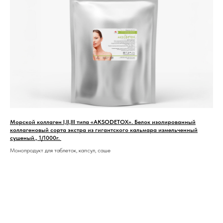
Морской коллаген I,II,III типа «AKSODETOX». Белок изолированный
коллагеновый сорта экстра из гигантского кальмара измельченный
сушеный., 1/1000г.
Монопродукт для таблеток, капсул, саше