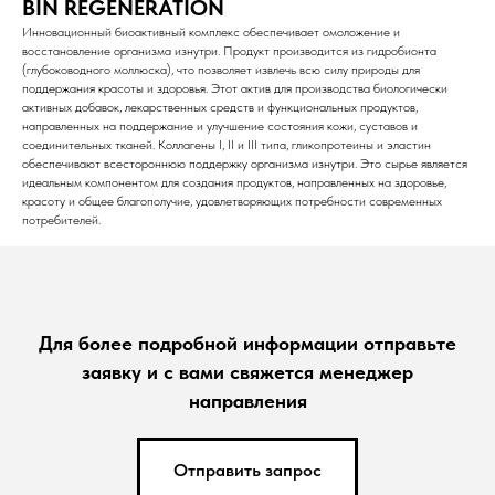
BIN REGENERATION
Инновационный биоактивный комплекс обеспечивает омоложение и
восстановление организма изнутри. Продукт производится из гидробионта
(глубоководного моллюска), что позволяет извлечь всю силу природы для
поддержания красоты и здоровья. Этот актив для производства биологически
активных добавок, лекарственных средств и функциональных продуктов,
направленных на поддержание и улучшение состояния кожи, суставов и
соединительных тканей. Коллагены I, II и III типа, гликопротеины и эластин
обеспечивают всестороннюю поддержку организма изнутри. Это сырье является
идеальным компонентом для создания продуктов, направленных на здоровье,
красоту и общее благополучие, удовлетворяющих потребности современных
потребителей.
Для более подробной информации отправьте
заявку и с вами свяжется менеджер
направления
Отправить запрос