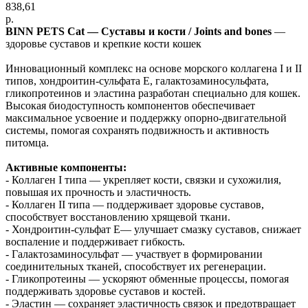
838,61
р.
BINN PETS Cat — Суставы и кости / Joints and bones
—
здоровье суставов и крепкие кости кошек
Инновационный комплекс на основе морского коллагена I и II
типов, хондроитин-сульфата Е, галактозаминосульфата,
гликопротеинов и эластина разработан специально для кошек.
Высокая биодоступность компонентов обеспечивает
максимальное усвоение и поддержку опорно-двигательной
системы, помогая сохранять подвижность и активность
питомца.
Активные компоненты:
- Коллаген I типа — укрепляет кости, связки и сухожилия,
повышая их прочность и эластичность.
- Коллаген II типа — поддерживает здоровье суставов,
способствует восстановлению хрящевой ткани.
- Хондроитин-сульфат Е— улучшает смазку суставов, снижает
воспаление и поддерживает гибкость.
- Галактозаминосульфат — участвует в формировании
соединительных тканей, способствует их регенерации.
- Гликопротеины — ускоряют обменные процессы, помогая
поддерживать здоровье суставов и костей.
- Эластин — сохраняет эластичность связок и предотвращает