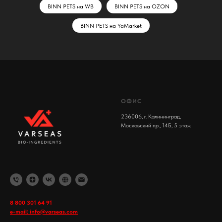
BINN PETS на WB
BINN PETS на OZON
BINN PETS на YaMarket
ОФИС
236006, г. Калининград,
Московский пр., 14Б, 5 этаж
8 800 301 64 91
e-mail: info@varseas.com