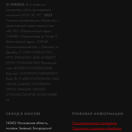
© VARSEAS.
Все права на
материалы сайта принадлежат
компании ООО "АС РС".
2023
Полное наименование: Общество с
ограниченной ответственностью
«АС РС». Юридический адрес:
236040 г. Калининград ул. Тихая, 11.
Фактический адрес: 238340
Калининградская обл., г. Светлый, ул.
Дружбы, 17. ИНН 3906357703.
КПП 390601001. БИК 42748877.
ОГРН 1173926023182 Расчетный
счет 40702810575000003248.
Кор.счет 30101810927480000877.
Банк Ф-Л «ЕВРОПЕЙСКИЙ» ПАО
«БАНК «САНКТ-ПЕТЕРБУРГ».
ОКПО 19446141. ОКТМО
27701000 ОКОПФ 12300 ОКФС
16
СКЛАД В МОСКВЕ
ПРАВОВАЯ ИНФОРМАЦИЯ
142452 Московская область,
Пользовательское соглашение
посёлок Зелёный, Богородский
Политика в отношении обработки