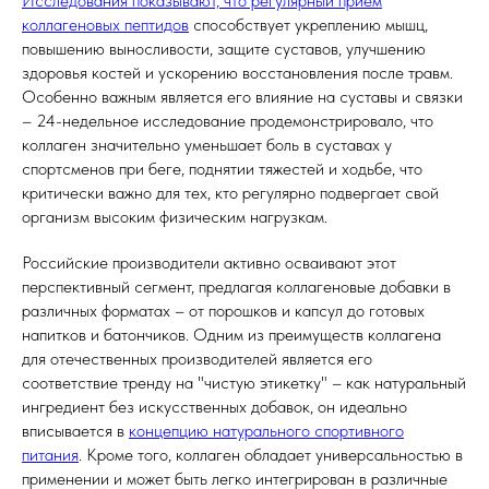
Исследования показывают, что регулярный прием
коллагеновых пептидов
способствует укреплению мышц,
повышению выносливости, защите суставов, улучшению
здоровья костей и ускорению восстановления после травм.
Особенно важным является его влияние на суставы и связки
– 24-недельное исследование продемонстрировало, что
коллаген значительно уменьшает боль в суставах у
спортсменов при беге, поднятии тяжестей и ходьбе, что
критически важно для тех, кто регулярно подвергает свой
организм высоким физическим нагрузкам.
Российские производители активно осваивают этот
перспективный сегмент, предлагая коллагеновые добавки в
различных форматах – от порошков и капсул до готовых
напитков и батончиков. Одним из преимуществ коллагена
для отечественных производителей является его
соответствие тренду на "чистую этикетку" – как натуральный
ингредиент без искусственных добавок, он идеально
вписывается в
концепцию натурального спортивного
питания
. Кроме того, коллаген обладает универсальностью в
применении и может быть легко интегрирован в различные