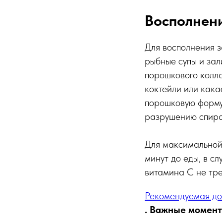
Восполнени
Для восполнения з
рыбные супы и зал
порошкового колла
коктейли или кака
порошковую форму 
разрушению спира
Для максимальной
минут до еды, в с
витамина С не тре
Рекомендуемая доз
. Важные момент