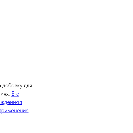
 добавку для
ниях.
Его
ержденная
 применения
.