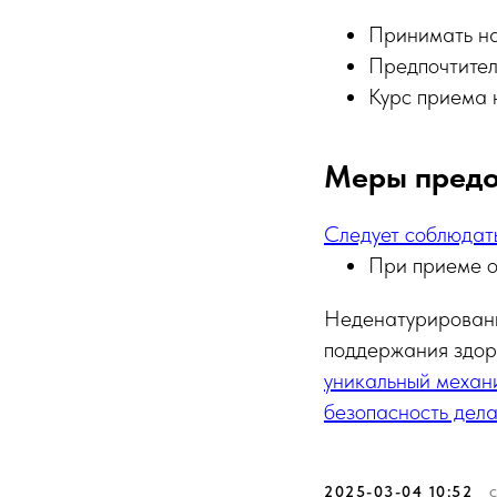
Принимать н
Предпочтител
Курс приема 
Меры предо
Следует соблюдать
При приеме 
Неденатурированны
поддержания здоро
уникальный механи
безопасность дел
2025-03-04 10:52