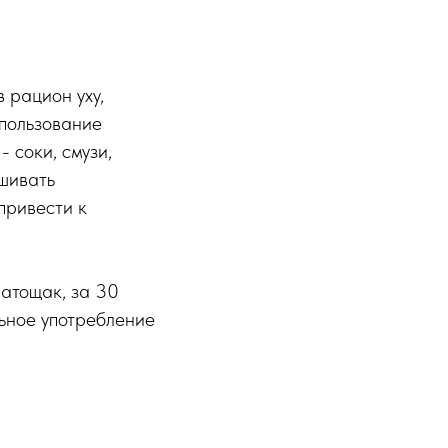
 рацион уху,
спользование
 соки, смузи,
ешивать
привести к
атощак, за 30
льное употребление