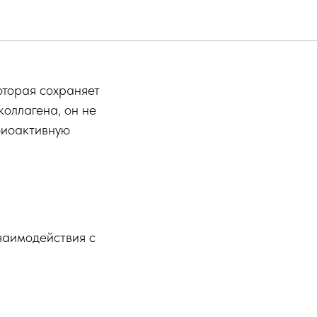
оторая сохраняет
коллагена, он не
биоактивную
заимодействия с