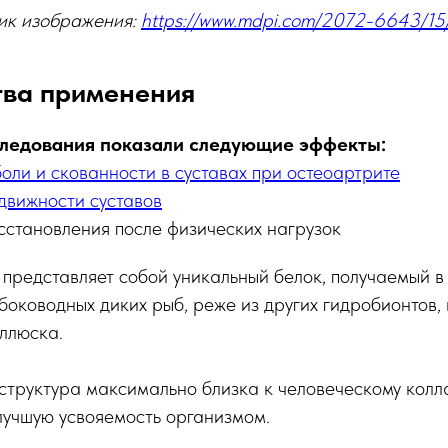
ик изображения:
https://www.mdpi.com/2072-6643/15
ва применения
следования показали следующие эффекты:
оли и скованности в суставах при остеоартрите
движности суставов
сстановления после физических нагрузок
представляет собой уникальный белок, получаемый в
убоководных диких рыб, реже из других гидробионтов, 
ллюска.
структура максимально близка к человеческому колла
лучшую усвояемость организмом.