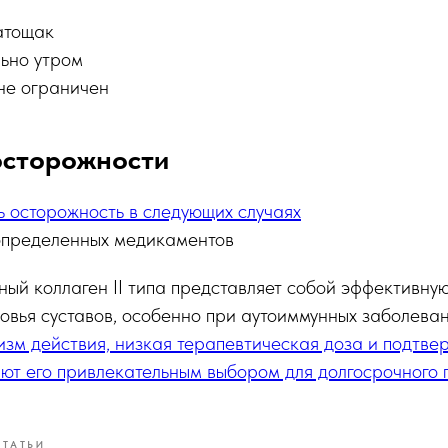
атощак
ьно утром
не ограничен
сторожности
 осторожность в следующих случаях
определенных медикаментов
й коллаген II типа представляет собой эффективную
вья суставов, особенно при аутоиммунных заболева
зм действия, низкая терапевтическая доза и подтв
ают его привлекательным выбором для долгосрочного
СТАТЬИ