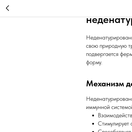
40 мг для
неденату
Неденатурированны
свою природную тр
подвергается ферм
форму.
Механизм д
Неденатурированн
иммунной системо
Взаимодейств
Стимулирует 
Способствует