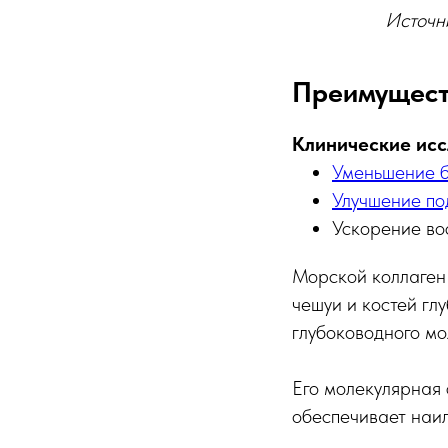
Источн
Преимущест
Клинические ис
Уменьшение б
Улучшение по
Ускорение во
Морской коллаген 
чешуи и костей гл
глубоководного мо
Его молекулярная 
обеспечивает наи