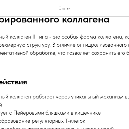
 здоровья суставов: секрет
Статьи
рированного коллагена
й коллаген II типа - это особая форма коллагена, к
ехмерную структуру. В отличие от гидролизованного 
ентативной обработке, что позволяет сохранить его 
ействия
ый коллаген работает через уникальный механизм в
й
ует с Пейеровыми бляшками в кишечнике
образование регуляторных Т-клеток
 выработке противовоспалительных соединений