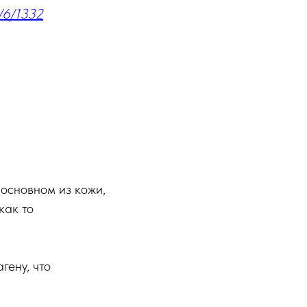
/6/1332
 основном из кожи,
как то
гену, что