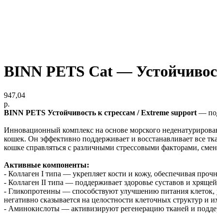
BINN PETS Cat — Устойчивость
947,04
р.
BINN PETS Устойчивость к стрессам / Extreme support
— под
Инновационный комплекс на основе морского неденатурированн
кошек. Он эффективно поддерживает и восстанавливает все тка
кошке справляться с различными стрессовыми факторами, смен
Активные компоненты:
- Коллаген I типа — укрепляет кости и кожу, обеспечивая прочн
- Коллаген II типа — поддерживает здоровье суставов и хряще
- Гликопротеины — способствуют улучшению питания клеток, 
негативно сказывается на целостности клеточных структур и и
- Аминокислоты — активизируют регенерацию тканей и подде