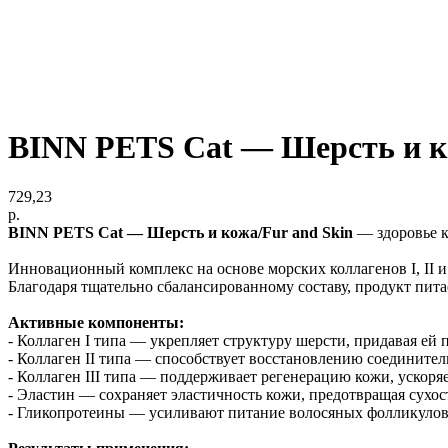
BINN PETS Cat — Шерсть и ко
729,23
р.
BINN PETS Cat — Шерсть и кожа/Fur and Skin
—
здоровье 
Инновационный комплекс на основе морских коллагенов I, II и 
Благодаря тщательно сбалансированному составу, продукт питае
Активные компоненты:
- Коллаген I типа — укрепляет структуру шерсти, придавая ей 
- Коллаген II типа — способствует восстановлению соединител
- Коллаген III типа — поддерживает регенерацию кожи, ускоря
- Эластин — сохраняет эластичность кожи, предотвращая сухос
- Гликопротеины — усиливают питание волосяных фолликулов