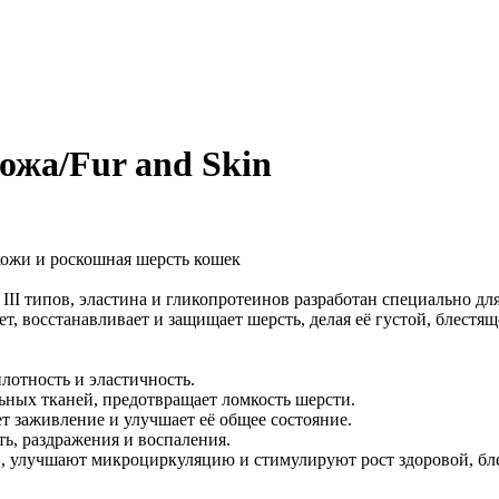
жа/Fur and Skin
кожи и роскошная шерсть кошек
III типов, эластина и гликопротеинов разработан специально дл
т, восстанавливает и защищает шерсть, делая её густой, блестящ
плотность и эластичность.
ьных тканей, предотвращает ломкость шерсти.
ет заживление и улучшает её общее состояние.
ть, раздражения и воспаления.
, улучшают микроциркуляцию и стимулируют рост здоровой, бл