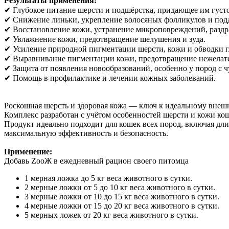
Результаты применения:
✔ Глубокое питание шерсти и подшёрстка, придающее им густо
✔ Снижение линьки, укрепление волосяных фолликулов и подд
✔ Восстановление кожи, устранение микроповреждений, раздр
✔ Увлажнение кожи, предотвращение шелушения и зуда.
✔ Усиление природной пигментации шерсти, кожи и обводки г
✔ Выравнивание пигментации кожи, предотвращение нежелате
✔ Защита от появления новообразований, особенно у пород с 
✔ Помощь в профилактике и лечении кожных заболеваний.
Роскошная шерсть и здоровая кожа — ключ к идеальному внеш
Комплекс разработан с учётом особенностей шерсти и кожи кош
Продукт идеально подходит для кошек всех пород, включая дл
максимальную эффективность и безопасность.
Применение:
Добавь ZooЖ в ежедневный рацион своего питомца
1 мерная ложка до 5 кг веса животного в сутки.
2 мерные ложки от 5 до 10 кг веса животного в сутки.
3 мерные ложки от 10 до 15 кг веса животного в сутки.
4 мерные ложки от 15 до 20 кг веса животного в сутки.
5 мерных ложек от 20 кг веса животного в сутки.