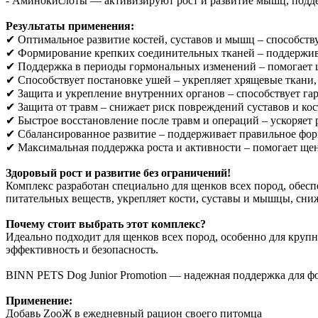
- Аминокислоты — активизируют рост и развитие мышц, подд
Результаты применения:
✔ Оптимальное развитие костей, суставов и мышц – способств
✔ Формирование крепких соединительных тканей – поддержива
✔ Поддержка в периоды гормональных изменений – помогает щ
✔ Способствует постановке ушей – укрепляет хрящевые ткани,
✔ Защита и укрепление внутренних органов – способствует га
✔ Защита от травм – снижает риск повреждений суставов и кос
✔ Быстрое восстановление после травм и операций – ускоряет
✔ Сбалансированное развитие – поддерживает правильное фор
✔ Максимальная поддержка роста и активности – помогает щен
Здоровый рост и развитие без ограничений!
Комплекс разработан специально для щенков всех пород, обе
питательных веществ, укрепляет кости, суставы и мышцы, сниж
Почему стоит выбрать этот комплекс?
Идеально подходит для щенков всех пород, особенно для круп
эффективность и безопасность.
BINN PETS Dog Junior Promotion — надежная поддержка для ф
Применение:
Добавь ZooЖ в ежедневный рацион своего питомца