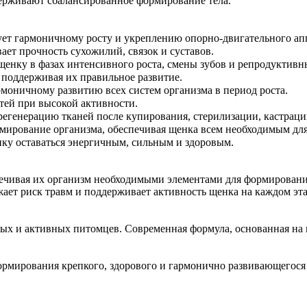
ерживают сбалансированное формирование тела.
ует гармоничному росту и укреплению опорно-двигательного ап
ет прочность сухожилий, связок и суставов.
енку в фазах интенсивного роста, смены зубов и репродуктивн
 поддерживая их правильное развитие.
рмоничному развитию всех систем организма в период роста.
тей при высокой активности.
 регенерацию тканей после купирования, стерилизации, кастрац
мирование организма, обеспечивая щенка всем необходимым для
ку оставаться энергичным, сильным и здоровым.
спечивая их организм необходимыми элементами для формировани
ает риск травм и поддерживает активность щенка на каждом эта
ных и активных питомцев. Современная формула, основанная на
ормирования крепкого, здорового и гармонично развивающегося