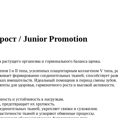
ст / Junior Promotion
 растущего организма и гормонального баланса щенка.
ов I и II типа, усиленных плацентарным коллагеном V типа, ра
ивает формирование соединительных тканей, способствует раз
ских вмешательств. Идеальный помощник в период смены зубов.
енты для здоровья, гармоничного роста и высокой активности.
чность и устойчивость к нагрузкам.
, предотвращает их хрупкость.
единительных тканей, укрепляет связки и сухожилия.
ластичности тканей и ускоряют обменные процессы.