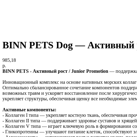
BINN PETS Dog — Активный ро
985,18
р.
BINN PETS - Активный рост / Junior Promotion
— поддержка
Инновационный комплекс на основе нативных морских коллаген
Оптимально сбалансированное сочетание компонентов поддерж
возможных травм и ускоряет восстановление после хирургиче
укрепляет структуры, обеспечивая щенку все необходимые элем
Активные компоненты:
- Коллаген I типа — укрепляет костную ткань, обеспечивая про
- Коллаген II типа — поддерживает здоровье суставов и хрящей
- Коллаген V типа — играет ключевую роль в формировании со
- Гликопротеины — улучшают питание клеток, способствуют э