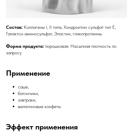
Состав:
Коллагены I, II типа, Хондроитин сульфат тип Е,
Галактоз-аминосульфат, Эластин, гликопротеины
Форма продукта:
порошковая. Насыпная плотность по
запросу
Применение
саше,
батончики,
завтраки,
желатиновые конфеты
Эффект применения