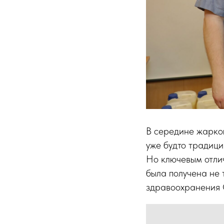
В середине жарког
уже будто традиц
Но ключевым отлич
была получена не 
здравоохранения 